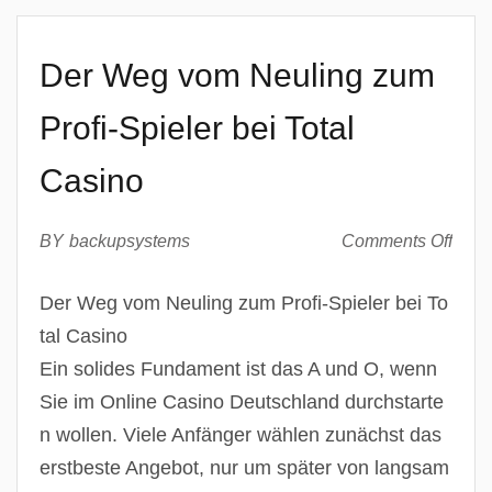
Der Weg vom Neuling zum
Profi‑Spieler bei Total
Casino
on
BY
backupsystems
Comments Off
Der
Weg
Der Weg vom Neuling zum Profi‑Spieler bei To
vom
tal Casino
Neul
zum
Ein solides Fundament ist das A und O, wenn
Profi
Sie im Online Casino Deutschland durchstarte
bei
n wollen. Viele Anfänger wählen zunächst das
Total
Casi
erstbeste Angebot, nur um später von langsam