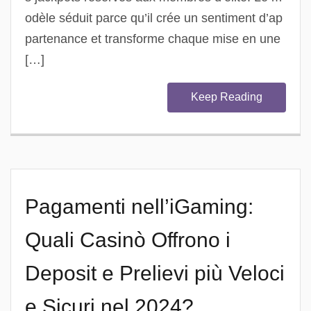
l’éth
odèle séduit parce qu’il crée un sentiment d’ap
du
partenance et transforme chaque mise en une
jeu
resp
[…]
Keep Reading
Pagamenti nell’iGaming:
Quali Casinò Offrono i
Deposit e Prelievi più Veloci
e Sicuri nel 2024?