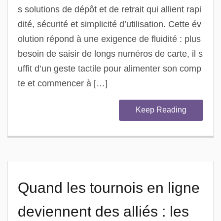
s solutions de dépôt et de retrait qui allient rapi
:
Appl
dité, sécurité et simplicité d’utilisation. Cette év
Pay
olution répond à une exigence de fluidité : plus
vs
Goog
besoin de saisir de longs numéros de carte, il s
Pay
uffit d’un geste tactile pour alimenter son comp
–
te et commencer à […]
quel
bonu
vous
Keep Reading
fait
gagn
?
Quand les tournois en ligne
deviennent des alliés : les