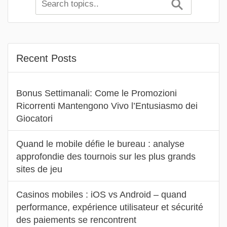
Recent Posts
Bonus Settimanali: Come le Promozioni
Ricorrenti Mantengono Vivo l’Entusiasmo dei
Giocatori
Quand le mobile défie le bureau : analyse
approfondie des tournois sur les plus grands
sites de jeu
Casinos mobiles : iOS vs Android – quand
performance, expérience utilisateur et sécurité
des paiements se rencontrent