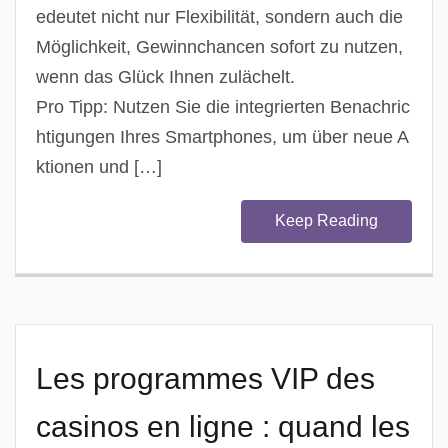
VIP‑
edeutet nicht nur Flexibilität, sondern auch die
Möglichkeit, Gewinnchancen sofort zu nutzen,
wenn das Glück Ihnen zulächelt.
Pro Tipp: Nutzen Sie die integrierten Benachric
htigungen Ihres Smartphones, um über neue A
ktionen und […]
Keep Reading
Les programmes VIP des
casinos en ligne : quand les