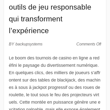
outils de jeu responsable
qui transforment
l’expérience
on
BY
backupsystems
Comments Off
Qua
les
Le boom des tournois de casino en ligne a red
tourn
éfini le paysage du divertissement numérique.
en
ligne
En quelques clics, des milliers de joueurs s’affr
devi
ontent sur des tables de blackjack, des machin
des
es à sous à jackpot progressif ou des roues de
allié
:
roulette, le tout sous le feu des projecteurs virt
les
uels. Cette montée en puissance génère une e
outil
de
xcitation palpable, mais elle expose également