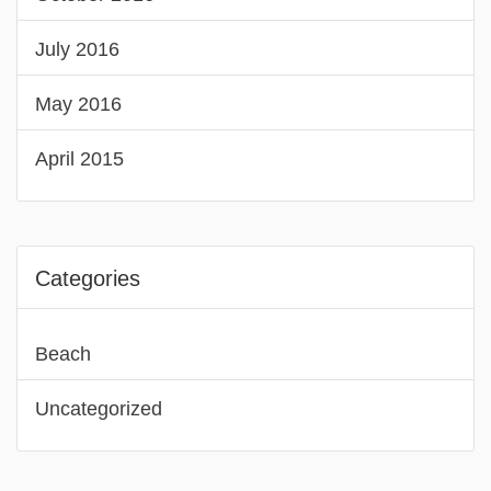
July 2016
May 2016
April 2015
Categories
Beach
Uncategorized