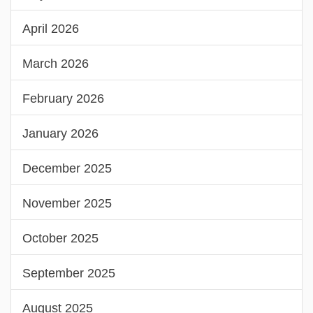
April 2026
March 2026
February 2026
January 2026
December 2025
November 2025
October 2025
September 2025
August 2025